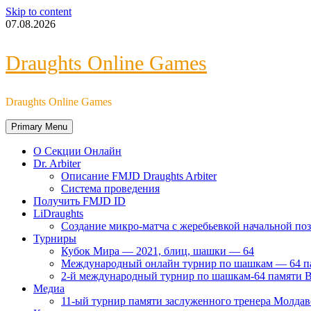
Skip to content
07.08.2026
Draughts Online Games
Draughts Online Games
Primary Menu
О Секции Онлайн
Dr. Arbiter
Описание FMJD Draughts Arbiter
Система проведения
Получить FMJD ID
LiDraughts
Создание микро-матча с жеребьевкой начальной по
Турниры
Кубок Мира — 2021, блиц, шашки — 64
Международный онлайн турнир по шашкам — 64 па
2-й международный турнир по шашкам-64 памяти В
Медиа
11-ый турнир памяти заслуженного тренера Молд