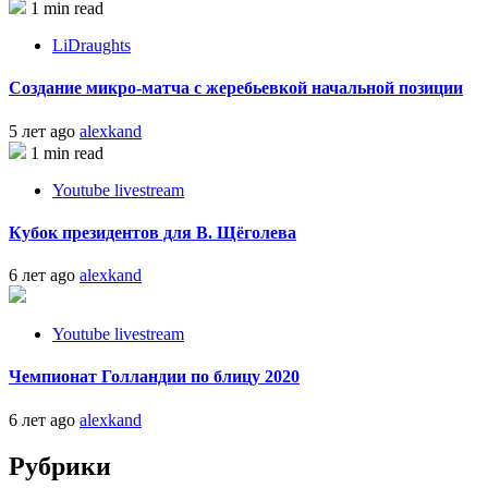
1 min read
LiDraughts
Создание микро-матча с жеребьевкой начальной позиции
5 лет ago
alexkand
1 min read
Youtube livestream
Кубок президентов для В. Щёголева
6 лет ago
alexkand
Youtube livestream
Чемпионат Голландии по блицу 2020
6 лет ago
alexkand
Рубрики