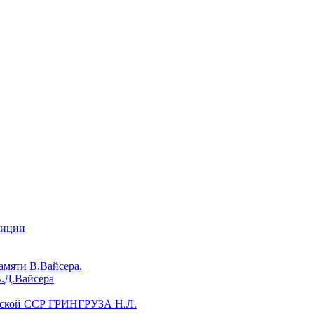
зиции
мяти В.Вайсера.
.Д.Вайсера
авской ССР ГРИНГРУЗА Н.Л.