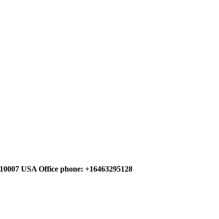
007 USA Office phone: +1
6463295128