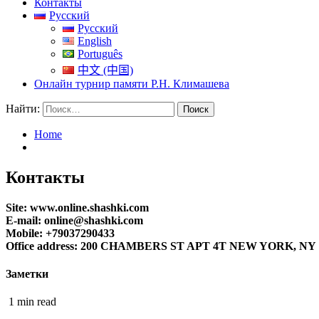
Контакты
Русский
Русский
English
Português
中文 (中国)
Онлайн турнир памяти Р.Н. Климашева
Найти:
Home
Контакты
Site: www.online.shashki.com
E-mail: online@shashki.com
Mobile: +79037290433
Office address: 200 CHAMBERS ST APT 4T NEW YORK, NY 10
Заметки
1 min read